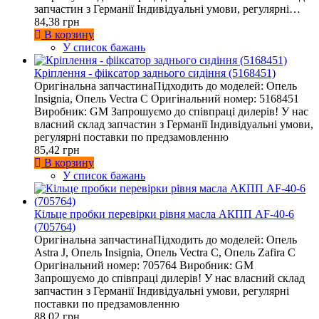
запчастин з Германії Індивідуальні умови, регулярні…
84,38 грн
В корзину
У список бажань
Кріплення - фііксатор заднього сидіння (5168451)
Оригінальна запчастинаПідходить до моделей: Опель
Insignia, Опель Vectra C Оригінальний номер: 5168451
Виробник: GM Запрошуємо до співпраці дилерів! У нас
власний склад запчастин з Германії Індивідуальні умови,
регулярні поставки по предзамовленню
85,42 грн
В корзину
У список бажань
Кільце пробки перевірки рівня масла АКПП AF-40-6
(705764)
Оригінальна запчастинаПідходить до моделей: Опель
Astra J, Опель Insignia, Опель Vectra C, Опель Zafira C
Оригінальний номер: 705764 Виробник: GM
Запрошуємо до співпраці дилерів! У нас власний склад
запчастин з Германії Індивідуальні умови, регулярні
поставки по предзамовленню
88,02 грн