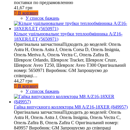
поставки по предзамовленню
41,67 грн
В корзину
У список бажань
Кільце ущільнювальне трубки теплообмінника A/Z16-
18XER/LET (5650971)
Оригінальна запчастинаПідходить до моделей: Опель
Astra H, Опель Astra J, Опель Corsa D, Опель Insignia,
Опель Meriva A, Опель Vectra C, Опель Zafira B,
Шевролє Orlando, Шевролє Tracker, Шевролє Cruze,
Шевролє Aveo T250, Шевролє Aveo T300 Оригінальний
номер: 5650971 Виробник: GM Запрошуємо до
співпраці…
44,27 грн
В корзину
У список бажань
Гайка випускного коллектора M8 A/Z16-18XER (849957)
Оригінальна запчастинаПідходить до моделей: Опель
Astra H, Опель Astra J, Опель Insignia, Опель Vectra C,
Опель Zafira B, Опель Zafira C Оригінальний номер:
849957 Виробник: GM Запрошуємо до співпраці