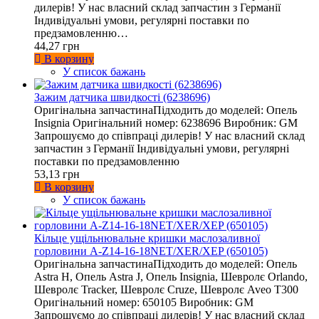
дилерів! У нас власний склад запчастин з Германії
Індивідуальні умови, регулярні поставки по
предзамовленню…
44,27 грн
В корзину
У список бажань
Зажим датчика швидкості (6238696)
Оригінальна запчастинаПідходить до моделей: Опель
Insignia Оригінальний номер: 6238696 Виробник: GM
Запрошуємо до співпраці дилерів! У нас власний склад
запчастин з Германії Індивідуальні умови, регулярні
поставки по предзамовленню
53,13 грн
В корзину
У список бажань
Кільце ущільнювальне кришки маслозаливної
горловини A-Z14-16-18NET/XER/XEP (650105)
Оригінальна запчастинаПідходить до моделей: Опель
Astra H, Опель Astra J, Опель Insignia, Шевролє Orlando,
Шевролє Tracker, Шевролє Cruze, Шевролє Aveo T300
Оригінальний номер: 650105 Виробник: GM
Запрошуємо до співпраці дилерів! У нас власний склад