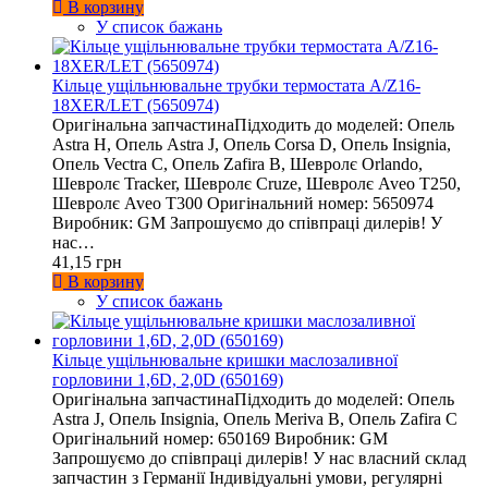
В корзину
У список бажань
Кільце ущільнювальне трубки термостата A/Z16-
18XER/LET (5650974)
Оригінальна запчастинаПідходить до моделей: Опель
Astra H, Опель Astra J, Опель Corsa D, Опель Insignia,
Опель Vectra C, Опель Zafira B, Шевролє Orlando,
Шевролє Tracker, Шевролє Cruze, Шевролє Aveo T250,
Шевролє Aveo T300 Оригінальний номер: 5650974
Виробник: GM Запрошуємо до співпраці дилерів! У
нас…
41,15 грн
В корзину
У список бажань
Кільце ущільнювальне кришки маслозаливної
горловини 1,6D, 2,0D (650169)
Оригінальна запчастинаПідходить до моделей: Опель
Astra J, Опель Insignia, Опель Meriva B, Опель Zafira C
Оригінальний номер: 650169 Виробник: GM
Запрошуємо до співпраці дилерів! У нас власний склад
запчастин з Германії Індивідуальні умови, регулярні