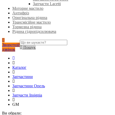
Запчасти Lacetti
Моторне мастило
Антифріз
Оригінальна рідина
Трансмісійне мастило
Тормозна рідина
Рідина гідропідсилювача
Зворотній
Пошук
дзвінок
Каталог
Запчастини
Запчастини Опель
Запчасти Insignia
GM
Ви обрали: