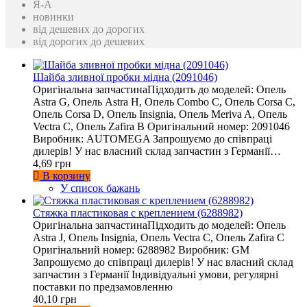
Я-A
новинки
від дешевих до дорогих
від дорогих до дешевих
Шайба зливної пробки мідна (2091046)
Оригінальна запчастинаПідходить до моделей: Опель
Astra G, Опель Astra H, Опель Combo C, Опель Corsa C,
Опель Corsa D, Опель Insignia, Опель Meriva A, Опель
Vectra C, Опель Zafira B Оригінальний номер: 2091046
Виробник: AUTOMEGA Запрошуємо до співпраці
дилерів! У нас власний склад запчастин з Германії…
4,69 грн
В корзину
У список бажань
Стяжка пластиковая с креплением (6288982)
Оригінальна запчастинаПідходить до моделей: Опель
Astra J, Опель Insignia, Опель Vectra C, Опель Zafira C
Оригінальний номер: 6288982 Виробник: GM
Запрошуємо до співпраці дилерів! У нас власний склад
запчастин з Германії Індивідуальні умови, регулярні
поставки по предзамовленню
40,10 грн