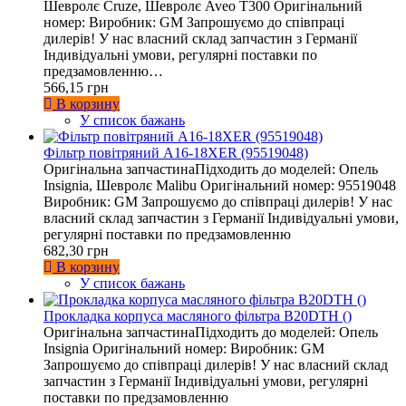
Шевролє Cruze, Шевролє Aveo T300 Оригінальний
номер: Виробник: GM Запрошуємо до співпраці
дилерів! У нас власний склад запчастин з Германії
Індивідуальні умови, регулярні поставки по
предзамовленню…
566,15 грн
В корзину
У список бажань
Фільтр повітряний A16-18XER (95519048)
Оригінальна запчастинаПідходить до моделей: Опель
Insignia, Шевролє Malibu Оригінальний номер: 95519048
Виробник: GM Запрошуємо до співпраці дилерів! У нас
власний склад запчастин з Германії Індивідуальні умови,
регулярні поставки по предзамовленню
682,30 грн
В корзину
У список бажань
Прокладка корпуса масляного фільтра B20DTH ()
Оригінальна запчастинаПідходить до моделей: Опель
Insignia Оригінальний номер: Виробник: GM
Запрошуємо до співпраці дилерів! У нас власний склад
запчастин з Германії Індивідуальні умови, регулярні
поставки по предзамовленню