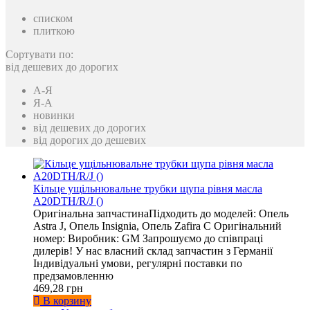
списком
плиткою
Сортувати по:
від дешевих до дорогих
A-Я
Я-A
новинки
від дешевих до дорогих
від дорогих до дешевих
Кільце ущільнювальне трубки щупа рівня масла
A20DTH/R/J ()
Оригінальна запчастинаПідходить до моделей: Опель
Astra J, Опель Insignia, Опель Zafira C Оригінальний
номер: Виробник: GM Запрошуємо до співпраці
дилерів! У нас власний склад запчастин з Германії
Індивідуальні умови, регулярні поставки по
предзамовленню
469,28 грн
В корзину