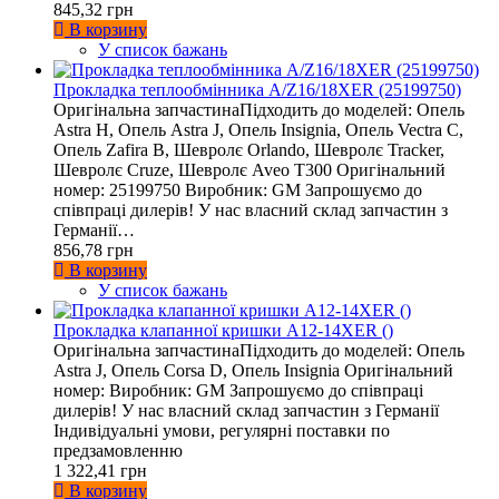
845,32 грн
В корзину
У список бажань
Прокладка теплообмінника A/Z16/18XER (25199750)
Оригінальна запчастинаПідходить до моделей: Опель
Astra H, Опель Astra J, Опель Insignia, Опель Vectra C,
Опель Zafira B, Шевролє Orlando, Шевролє Tracker,
Шевролє Cruze, Шевролє Aveo T300 Оригінальний
номер: 25199750 Виробник: GM Запрошуємо до
співпраці дилерів! У нас власний склад запчастин з
Германії…
856,78 грн
В корзину
У список бажань
Прокладка клапанної кришки A12-14XER ()
Оригінальна запчастинаПідходить до моделей: Опель
Astra J, Опель Corsa D, Опель Insignia Оригінальний
номер: Виробник: GM Запрошуємо до співпраці
дилерів! У нас власний склад запчастин з Германії
Індивідуальні умови, регулярні поставки по
предзамовленню
1 322,41 грн
В корзину