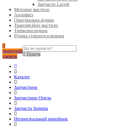
Запчасти Lacetti
Моторне мастило
Антифріз
Оригінальна рідина
Трансмісійне мастило
Тормозна рідина
Рідина гідропідсилювача
Зворотній
Пошук
дзвінок
Каталог
Запчастини
Запчастини Опель
Запчасти Insignia
Неоригінальний виробник