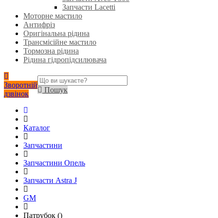
Запчасти Lacetti
Моторне мастило
Антифріз
Оригінальна рідина
Трансмісійне мастило
Тормозна рідина
Рідина гідропідсилювача
Зворотній
Пошук
дзвінок
Каталог
Запчастини
Запчастини Опель
Запчасти Astra J
GM
Патрубок ()