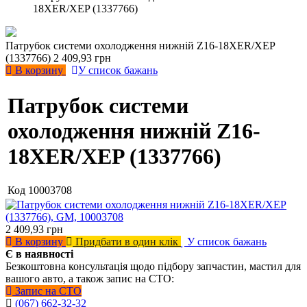
18XER/XEP (1337766)
Патрубок системи охолодження нижній Z16-18XER/XEP
(1337766)
2 409,93 грн
В корзину
У список бажань
Патрубок системи
охолодження нижній Z16-
18XER/XEP (1337766)
Код
10003708
2 409,93
грн
В корзину
Придбати в один клік
У список бажань
Є в наявності
Безкоштовна консультація щодо підбору запчастин, мастил для
вашого авто, а також запис на СТО:
Запис на СТО
(067) 662-32-32