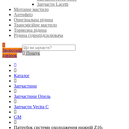
Запчасти Lacetti
Моторне мастило
Антифріз
Оригінальна рідина
Трансмісійне мастило
Тормозна рідина
Рідина гідропідсилювача
Зворотній
Пошук
дзвінок
Каталог
Запчастини
Запчастини Опель
Запчасти Vectra C
GM
Патрубок системи охолодження нижній Z16-