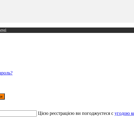
ені
ароль?
ти
Цією реєстрацією ви погоджуєтеся c
угодою к