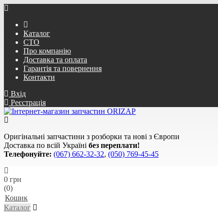
Каталог
СТО
Про компанію
Доставка та оплата
Гарантія та повернення
Контакти
Вхід
Реєстрація
Оригінальні запчастини з розборки та нові з Європи
Доставка по всій Україні
без переплати!
Телефонуйте:
(067) 662-32-32
,
(050) 769-45-45
0 грн
(0)
Кошик
Каталог