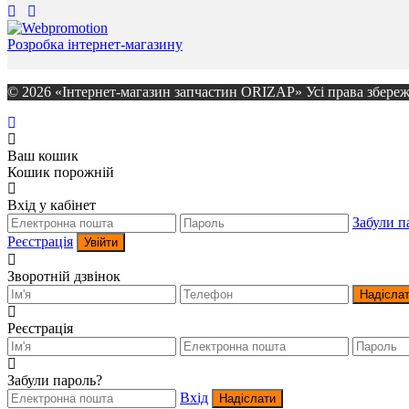
Розробка інтернет-магазину
© 2026 «Інтернет-магазин запчастин ORIZAP» Усі права збереж
Ваш кошик
Кошик порожній
Вхід у кабінет
Забули п
Реєстрація
Увійти
Зворотній дзвінок
Надісла
Реєстрація
Забули пароль?
Вхід
Надіслати