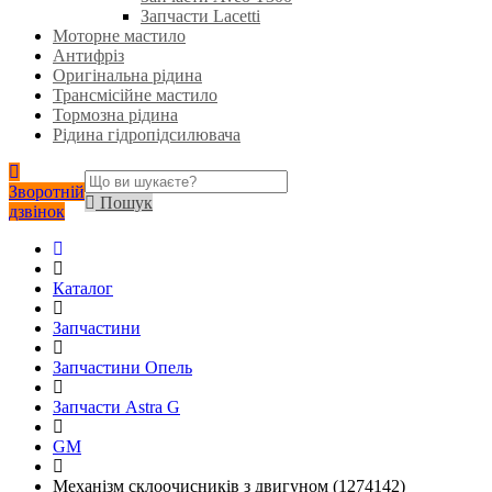
Запчасти Lacetti
Моторне мастило
Антифріз
Оригінальна рідина
Трансмісійне мастило
Тормозна рідина
Рідина гідропідсилювача
Зворотній
Пошук
дзвінок
Каталог
Запчастини
Запчастини Опель
Запчасти Astra G
GM
Механізм склоочисників з двигуном (1274142)