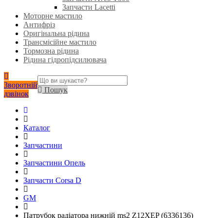
Запчасти Lacetti
Моторне мастило
Антифріз
Оригінальна рідина
Трансмісійне мастило
Тормозна рідина
Рідина гідропідсилювача
Зворотній
Пошук
дзвінок
Каталог
Запчастини
Запчастини Опель
Запчасти Corsa D
GM
Патрубок радіатора нижній ms2 Z12XEP (6336136)