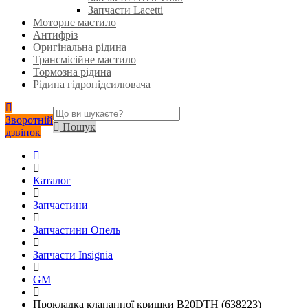
Запчасти Lacetti
Моторне мастило
Антифріз
Оригінальна рідина
Трансмісійне мастило
Тормозна рідина
Рідина гідропідсилювача
Зворотній
Пошук
дзвінок
Каталог
Запчастини
Запчастини Опель
Запчасти Insignia
GM
Прокладка клапанної кришки В20DTH (638223)