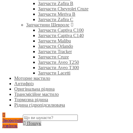
Запчасти Zafira B
Запчасти Chevrolet Cruze
Запчасти Meriva B
Запчасти Zafira C
Запчастини Шевролє
Запчасти Captiva C100
Запчасти Captiva C140
Запчасти Malibu
Запчасти Orlando
Запчасти Tracker
Запчасти Cruze
Запчасти Aveo T250
Запчасти Aveo T300
Запчасти Lacetti
Моторне мастило
Антифріз
Оригінальна рідина
Трансмісійне мастило
Тормозна рідина
Рідина гідропідсилювача
Зворотній
Пошук
дзвінок