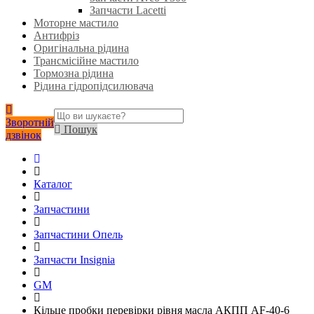
Запчасти Lacetti
Моторне мастило
Антифріз
Оригінальна рідина
Трансмісійне мастило
Тормозна рідина
Рідина гідропідсилювача
Зворотній
Пошук
дзвінок
Каталог
Запчастини
Запчастини Опель
Запчасти Insignia
GM
Кільце пробки перевірки рівня масла АКПП AF-40-6