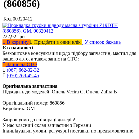
(860856)
Код
00320412
222,92
грн
В корзину
Придбати в один клік
У список бажань
Є в наявності
Безкоштовна консультація щодо підбору запчастин, мастил для
вашого авто, а також запис на СТО:
Запис на СТО
(067) 662-32-32
(050) 769-45-45
Оригінальна запчастина
Підходить до моделей: Опель Vectra C, Опель Zafira B
Оригінальний номер: 860856
Виробник: GM
Запрошуємо до співпраці дилерів!
У нас власний склад запчастин з Германії
Індивідуальні умови, регулярні поставки по предзамовленню