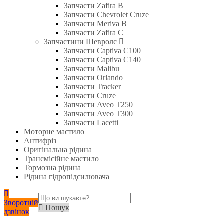
Запчасти Zafira B
Запчасти Chevrolet Cruze
Запчасти Meriva B
Запчасти Zafira C
Запчастини Шевролє
Запчасти Captiva C100
Запчасти Captiva C140
Запчасти Malibu
Запчасти Orlando
Запчасти Tracker
Запчасти Cruze
Запчасти Aveo T250
Запчасти Aveo T300
Запчасти Lacetti
Моторне мастило
Антифріз
Оригінальна рідина
Трансмісійне мастило
Тормозна рідина
Рідина гідропідсилювача
Зворотній
Пошук
дзвінок