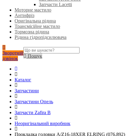
Запчасти Lacetti
Моторне мастило
Антифріз
Оригінальна рідина
Трансмісійне мастило
Тормозна рідина
Рідина гідропідсилювача
Зворотній
Пошук
дзвінок
Каталог
Запчастини
Запчастини Опель
Запчасти Zafira B
Неоригінальний виробник
Прокладка головки A/Z16-18XER ELRING (076.892)