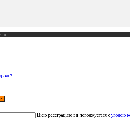
ені
ароль?
ти
Цією реєстрацією ви погоджуєтеся c
угодою к