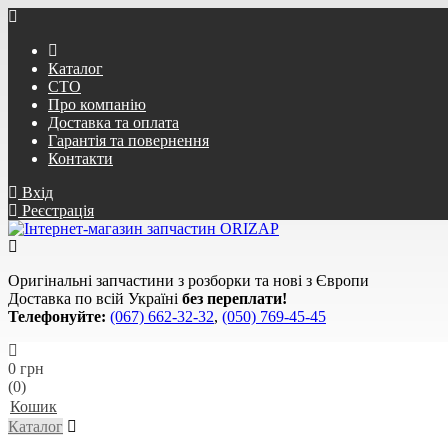
Каталог
СТО
Про компанію
Доставка та оплата
Гарантія та повернення
Контакти
Вхід
Реєстрація
Оригінальні запчастини з розборки та нові з Європи
Доставка по всій Україні
без переплати!
Телефонуйте:
(067) 662-32-32
,
(050) 769-45-45
0 грн
(0)
Кошик
Каталог