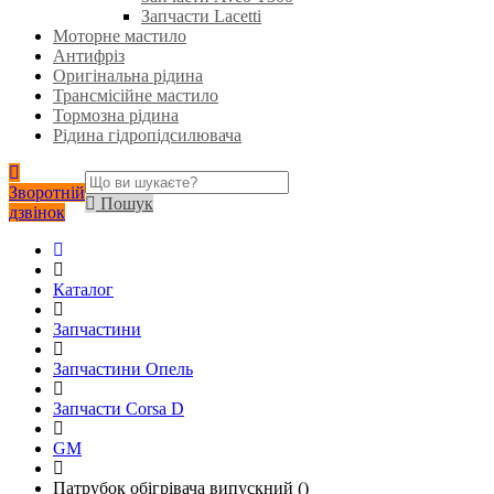
Запчасти Lacetti
Моторне мастило
Антифріз
Оригінальна рідина
Трансмісійне мастило
Тормозна рідина
Рідина гідропідсилювача
Зворотній
Пошук
дзвінок
Каталог
Запчастини
Запчастини Опель
Запчасти Corsa D
GM
Патрубок обігрівача випускний ()