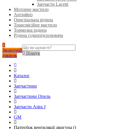
Запчасти Lacetti
Моторне мастило
Антифріз
Оригінальна рідина
Трансмісійне мастило
Тормозна рідина
Рідина гідропідсилювача
Зворотній
Пошук
дзвінок
Каталог
Запчастини
Запчастини Опель
Запчасти Astra J
GM
Патрубок вентиляції двигуна ()