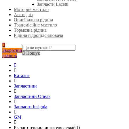
Запчасти Lacetti
Моторне мастило
Антифріз
Оригінальна рідина
Трансмісійне мастило
Тормозна рідина
Рідина гідропідсилювача
Зворотній
Пошук
дзвінок
Каталог
Запчастини
Запчастини Опель
Запчасти Insignia
GM
Рычаг стеклоочистителя левый ()