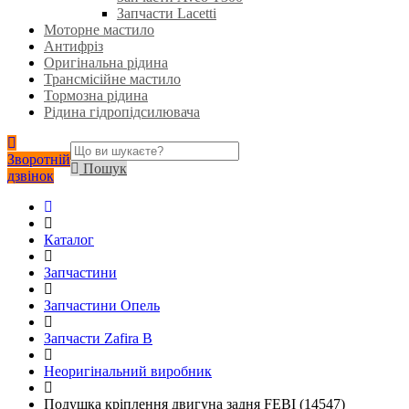
Запчасти Lacetti
Моторне мастило
Антифріз
Оригінальна рідина
Трансмісійне мастило
Тормозна рідина
Рідина гідропідсилювача
Зворотній
Пошук
дзвінок
Каталог
Запчастини
Запчастини Опель
Запчасти Zafira B
Неоригінальний виробник
Подушка кріплення двигуна задня FEBI (14547)