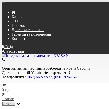
Каталог
СТО
Про компанію
Доставка та оплата
Гарантія та повернення
Контакти
Вхід
Реєстрація
Оригінальні запчастини з розборки та нові з Європи
Доставка по всій Україні
без переплати!
Телефонуйте:
(067) 662-32-32
,
(050) 769-45-45
0 грн
(0)
Кошик
Каталог