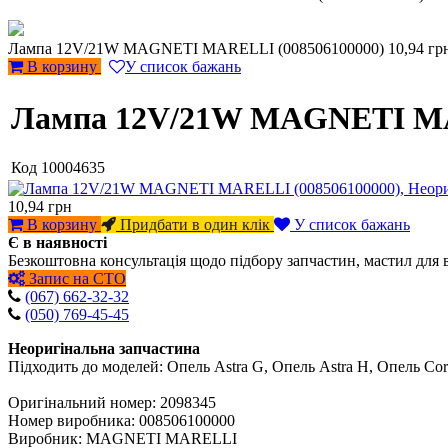
Лампа 12V/21W MAGNETI MARELLI (008506100000)
10,94 гр
В корзину
У список бажань
Лампа 12V/21W MAGNETI MA
Код
10004635
10,94
грн
В корзину
Придбати в один клік
У список бажань
Є в наявності
Безкоштовна консультація щодо підбору запчастин, мастил для 
Запис на СТО
(067) 662-32-32
(050) 769-45-45
Неоригінальна запчастина
Підходить до моделей: Опель Astra G, Опель Astra H, Опель Cor
Оригінальний номер: 2098345
Номер виробника: 008506100000
Виробник: MAGNETI MARELLI