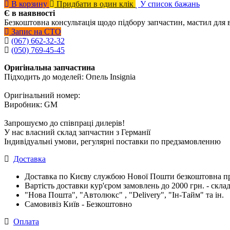
В корзину
Придбати в один клік
У список бажань
Є в наявності
Безкоштовна консультація щодо підбору запчастин, мастил для 
Запис на СТО
(067) 662-32-32
(050) 769-45-45
Оригінальна запчастина
Підходить до моделей: Опель Insignia
Оригінальний номер:
Виробник: GM
Запрошуємо до співпраці дилерів!
У нас власний склад запчастин з Германії
Індивідуальні умови, регулярні поставки по предзамовленню
Доставка
Доставка по Києву службою Нової Пошти безкоштовна при
Вартість доставки кур'єром замовлень до 2000 грн. - склад
"Нова Пошта", "Автолюкс" , "Delivery", "Iн-Тайм" та ін.
Самовивіз Київ - Безкоштовно
Оплата