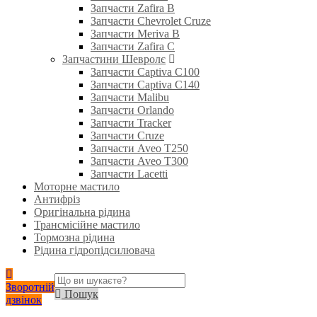
Запчасти Zafira B
Запчасти Chevrolet Cruze
Запчасти Meriva B
Запчасти Zafira C
Запчастини Шевролє
Запчасти Captiva C100
Запчасти Captiva C140
Запчасти Malibu
Запчасти Orlando
Запчасти Tracker
Запчасти Cruze
Запчасти Aveo T250
Запчасти Aveo T300
Запчасти Lacetti
Моторне мастило
Антифріз
Оригінальна рідина
Трансмісійне мастило
Тормозна рідина
Рідина гідропідсилювача
Зворотній
Пошук
дзвінок