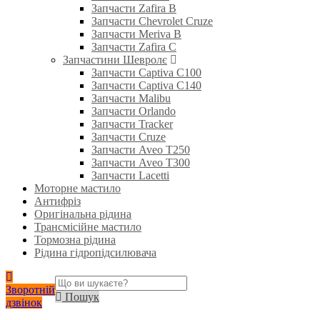
Запчасти Zafira B
Запчасти Chevrolet Cruze
Запчасти Meriva B
Запчасти Zafira C
Запчастини Шевролє
Запчасти Captiva C100
Запчасти Captiva C140
Запчасти Malibu
Запчасти Orlando
Запчасти Tracker
Запчасти Cruze
Запчасти Aveo T250
Запчасти Aveo T300
Запчасти Lacetti
Моторне мастило
Антифріз
Оригінальна рідина
Трансмісійне мастило
Тормозна рідина
Рідина гідропідсилювача
Зворотній
Пошук
дзвінок