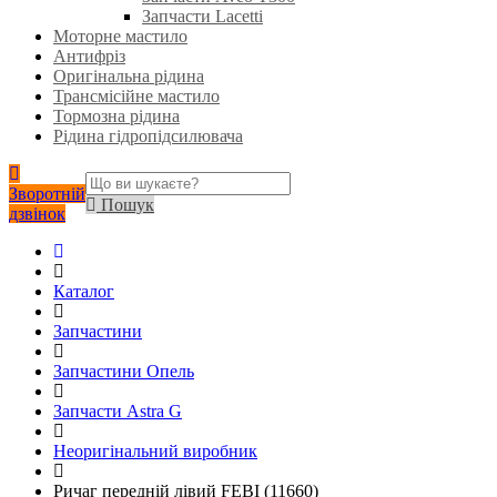
Запчасти Lacetti
Моторне мастило
Антифріз
Оригінальна рідина
Трансмісійне мастило
Тормозна рідина
Рідина гідропідсилювача
Зворотній
Пошук
дзвінок
Каталог
Запчастини
Запчастини Опель
Запчасти Astra G
Неоригінальний виробник
Ричаг передній лівий FEBI (11660)