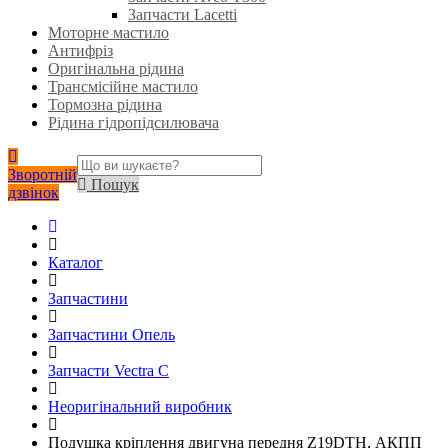
Запчасти Lacetti
Моторне мастило
Антифріз
Оригінальна рідина
Трансмісійне мастило
Тормозна рідина
Рідина гідропідсилювача
Зворотній
Пошук
дзвінок
Каталог
Запчастини
Запчастини Опель
Запчасти Vectra C
Неоригінальний виробник
Подушка кріплення двигуна передня Z19DTH, АКПП