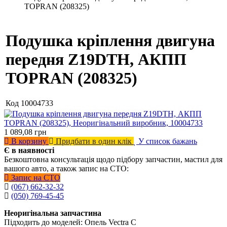
TOPRAN (208325)
Подушка кріплення двигуна
передня Z19DTH, АКПП
TOPRAN (208325)
Код
10004733
1 089,08
грн
В корзину
Придбати в один клік
У список бажань
Є в наявності
Безкоштовна консультація щодо підбору запчастин, мастил для
вашого авто, а також запис на СТО:
Запис на СТО
(067) 662-32-32
(050) 769-45-45
Неоригінальна запчастина
Підходить до моделей: Опель Vectra C