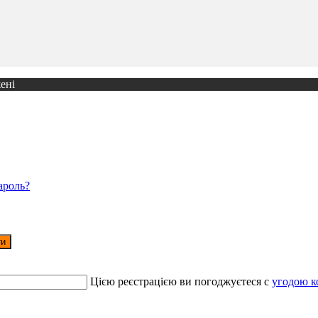
ені
ароль?
ти
Цією реєстрацією ви погоджуєтеся c
угодою к