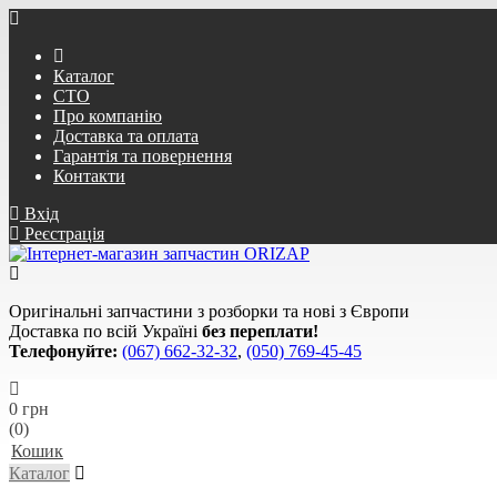
Каталог
СТО
Про компанію
Доставка та оплата
Гарантія та повернення
Контакти
Вхід
Реєстрація
Оригінальні запчастини з розборки та нові з Європи
Доставка по всій Україні
без переплати!
Телефонуйте:
(067) 662-32-32
,
(050) 769-45-45
0 грн
(0)
Кошик
Каталог