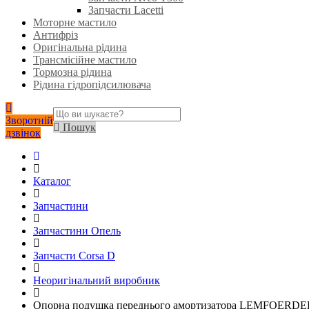
Запчасти Lacetti
Моторне мастило
Антифріз
Оригінальна рідина
Трансмісійне мастило
Тормозна рідина
Рідина гідропідсилювача
Зворотній
Пошук
дзвінок
Каталог
Запчастини
Запчастини Опель
Запчасти Corsa D
Неоригінальний виробник
Опорна подушка переднього амортизатора LEMFOERDER