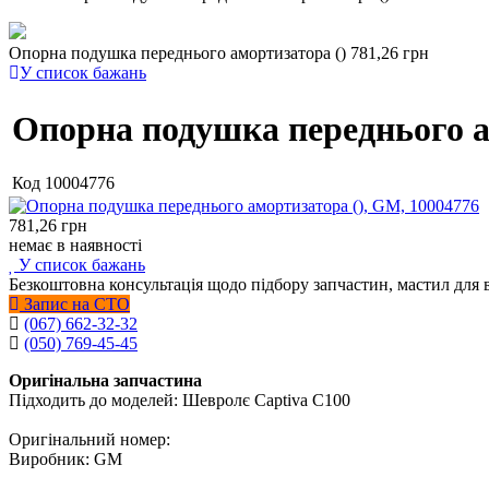
Опорна подушка переднього амортизатора ()
781,26 грн
У список бажань
Опорна подушка переднього а
Код
10004776
781,26
грн
немає в наявності
У список бажань
Безкоштовна консультація щодо підбору запчастин, мастил для 
Запис на СТО
(067) 662-32-32
(050) 769-45-45
Оригінальна запчастина
Підходить до моделей: Шевролє Captiva C100
Оригінальний номер:
Виробник: GM