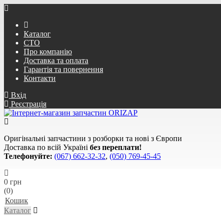
Каталог
СТО
Про компанію
Доставка та оплата
Гарантія та повернення
Контакти
Вхід
Реєстрація
Оригінальні запчастини з розборки та нові з Європи
Доставка по всій Україні
без переплати!
Телефонуйте:
(067) 662-32-32
,
(050) 769-45-45
0 грн
(0)
Кошик
Каталог