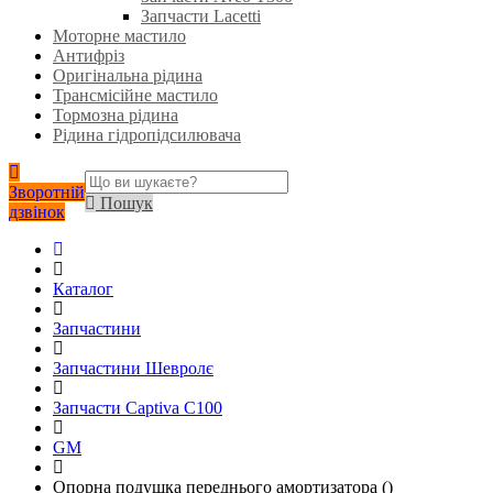
Запчасти Lacetti
Моторне мастило
Антифріз
Оригінальна рідина
Трансмісійне мастило
Тормозна рідина
Рідина гідропідсилювача
Зворотній
Пошук
дзвінок
Каталог
Запчастини
Запчастини Шевролє
Запчасти Captiva C100
GM
Опорна подушка переднього амортизатора ()