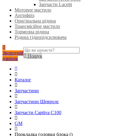
Запчасти Lacetti
Моторне мастило
Антифріз
Оригінальна рідина
Трансмісійне мастило
Тормозна рідина
Рідина гідропідсилювача
Зворотній
Пошук
дзвінок
Каталог
Запчастини
Запчастини Шевролє
Запчасти Captiva C100
GM
Прокладка головки блока ()