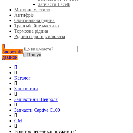
Запчасти Lacetti
Моторне мастило
Антифріз
Оригінальна рідина
Трансмісійне мастило
Тормозна рідина
Рідина гідропідсилювача
Зворотній
Пошук
дзвінок
Каталог
Запчастини
Запчастини Шевролє
Запчасти Captiva C100
GM
Ізолятор передньої пружини ()