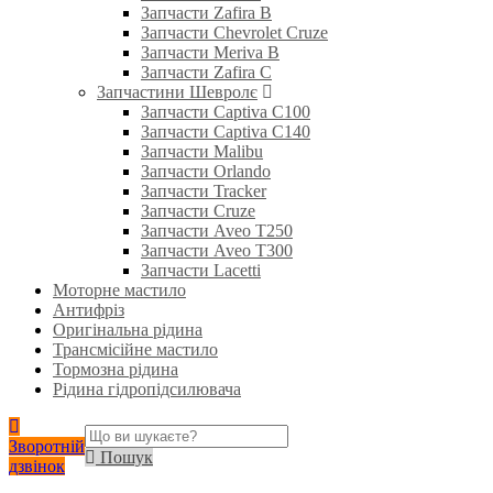
Запчасти Zafira B
Запчасти Chevrolet Cruze
Запчасти Meriva B
Запчасти Zafira C
Запчастини Шевролє
Запчасти Captiva C100
Запчасти Captiva C140
Запчасти Malibu
Запчасти Orlando
Запчасти Tracker
Запчасти Cruze
Запчасти Aveo T250
Запчасти Aveo T300
Запчасти Lacetti
Моторне мастило
Антифріз
Оригінальна рідина
Трансмісійне мастило
Тормозна рідина
Рідина гідропідсилювача
Зворотній
Пошук
дзвінок