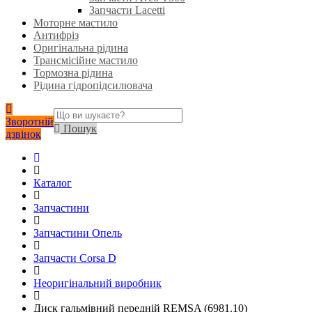
Запчасти Lacetti
Моторне мастило
Антифріз
Оригінальна рідина
Трансмісійне мастило
Тормозна рідина
Рідина гідропідсилювача
Зворотній
Пошук
дзвінок
Каталог
Запчастини
Запчастини Опель
Запчасти Corsa D
Неоригінальний виробник
Диск гальмівний передній REMSA (6981.10)