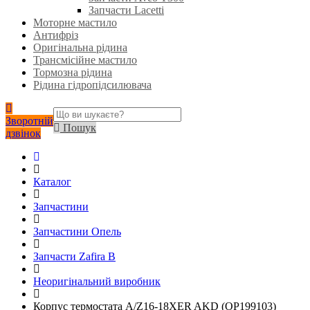
Запчасти Lacetti
Моторне мастило
Антифріз
Оригінальна рідина
Трансмісійне мастило
Тормозна рідина
Рідина гідропідсилювача
Зворотній
Пошук
дзвінок
Каталог
Запчастини
Запчастини Опель
Запчасти Zafira B
Неоригінальний виробник
Корпус термостата A/Z16-18XER AKD (OP199103)