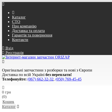
Каталог
СТО
Про компанію
Доставка та оплата
Гарантія та повернення
Контакти
Вхід
Реєстрація
Оригінальні запчастини з розборки та нові з Європи
Доставка по всій Україні
без переплати!
Телефонуйте:
(067) 662-32-32
,
(050) 769-45-45
0 грн
(0)
Кошик
Каталог