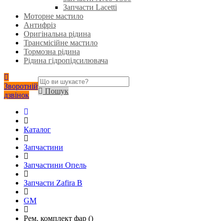
Запчасти Lacetti
Моторне мастило
Антифріз
Оригінальна рідина
Трансмісійне мастило
Тормозна рідина
Рідина гідропідсилювача
Зворотній
Пошук
дзвінок
Каталог
Запчастини
Запчастини Опель
Запчасти Zafira B
GM
Рем. комплект фар ()