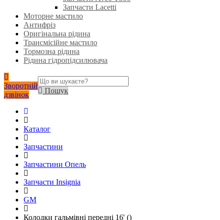
Запчасти Lacetti
Моторне мастило
Антифріз
Оригінальна рідина
Трансмісійне мастило
Тормозна рідина
Рідина гідропідсилювача
Зворотній
Пошук
дзвінок
Каталог
Запчастини
Запчастини Опель
Запчасти Insignia
GM
Колодки гальмівні передні 16' ()