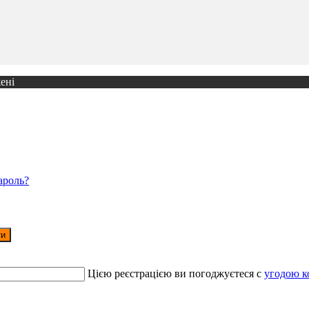
ені
ароль?
ти
Цією реєстрацією ви погоджуєтеся c
угодою к