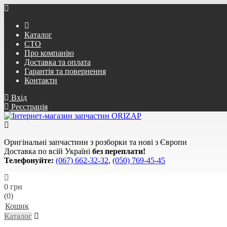
Каталог
СТО
Про компанію
Доставка та оплата
Гарантія та повернення
Контакти
Вхід
Реєстрація
Оригінальні запчастини з розборки та нові з Європи
Доставка по всій Україні
без переплати!
Телефонуйте:
(067) 662-32-32
,
(050) 769-45-45
0 грн
(0)
Кошик
Каталог