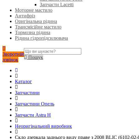
Запчасти Lacetti
Моторне мастило
Антифріз
Оригінальна рідина
Трансмісійне мастило
Тормозна рідина
Рідина гідропідсилювача
Зворотній
Пошук
дзвінок
Каталог
Запчастини
Запчастини Опель
Запчасти Astra H
Неоригінальний виробник
Скло дзеркала заднього виду праве з 2008 BLIC (6102-02