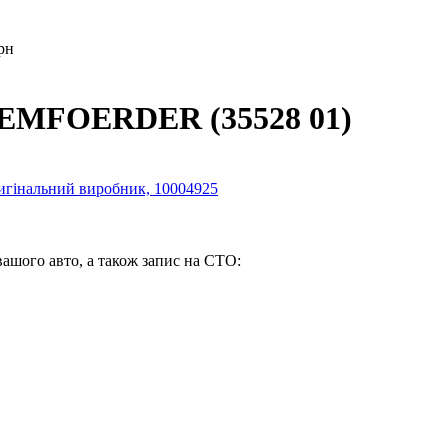
рн
LEMFOERDER (35528 01)
вашого авто, а також запис на СТО: