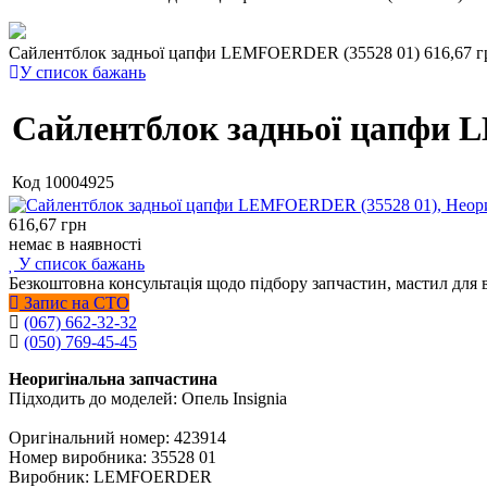
Сайлентблок задньої цапфи LEMFOERDER (35528 01)
616,67 г
У список бажань
Сайлентблок задньої цапфи 
Код
10004925
616,67
грн
немає в наявності
У список бажань
Безкоштовна консультація щодо підбору запчастин, мастил для 
Запис на СТО
(067) 662-32-32
(050) 769-45-45
Неоригінальна запчастина
Підходить до моделей: Опель Insignia
Оригінальний номер: 423914
Номер виробника: 35528 01
Виробник: LEMFOERDER