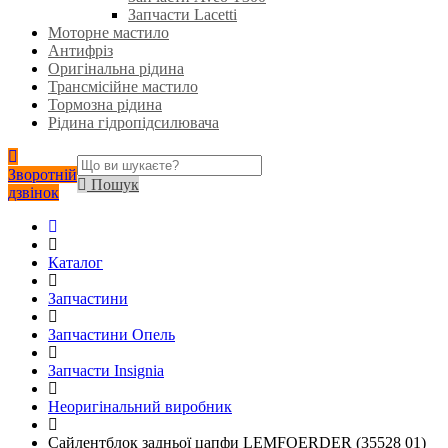
Запчасти Lacetti
Моторне мастило
Антифріз
Оригінальна рідина
Трансмісійне мастило
Тормозна рідина
Рідина гідропідсилювача
Зворотній
Пошук
дзвінок
Каталог
Запчастини
Запчастини Опель
Запчасти Insignia
Неоригінальний виробник
Сайлентблок задньої цапфи LEMFOERDER (35528 01)