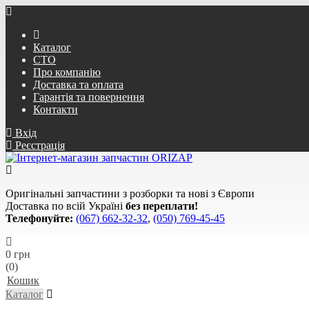
Каталог
СТО
Про компанію
Доставка та оплата
Гарантія та повернення
Контакти
Вхід
Реєстрація
Оригінальні запчастини з розборки та нові з Європи
Доставка по всій Україні
без переплати!
Телефонуйте:
(067) 662-32-32
,
(050) 769-45-45
0 грн
(0)
Кошик
Каталог