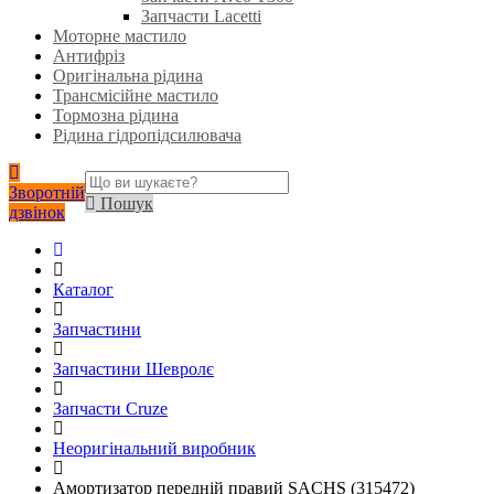
Запчасти Lacetti
Моторне мастило
Антифріз
Оригінальна рідина
Трансмісійне мастило
Тормозна рідина
Рідина гідропідсилювача
Зворотній
Пошук
дзвінок
Каталог
Запчастини
Запчастини Шевролє
Запчасти Cruze
Неоригінальний виробник
Амортизатор передній правий SACHS (315472)