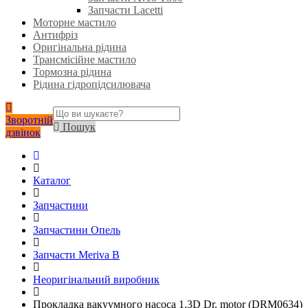
Запчасти Lacetti
Моторне мастило
Антифріз
Оригінальна рідина
Трансмісійне мастило
Тормозна рідина
Рідина гідропідсилювача
Зворотній
Пошук
дзвінок
Каталог
Запчастини
Запчастини Опель
Запчасти Meriva B
Неоригінальний виробник
Прокладка вакуумного насоса 1,3D Dr. motor (DRM0634)