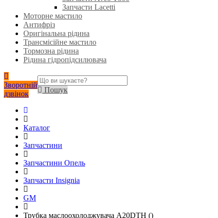
Запчасти Lacetti
Моторне мастило
Антифріз
Оригінальна рідина
Трансмісійне мастило
Тормозна рідина
Рідина гідропідсилювача
Зворотній
Пошук
дзвінок
Каталог
Запчастини
Запчастини Опель
Запчасти Insignia
GM
Трубка маслоохолоджувача A20DTH ()