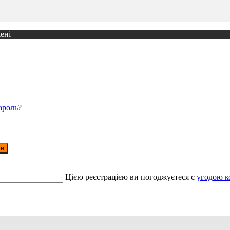
ені
ароль?
ти
Цією реєстрацією ви погоджуєтеся c
угодою к