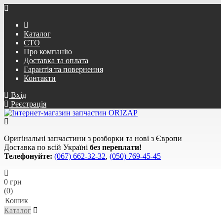
Каталог
СТО
Про компанію
Доставка та оплата
Гарантія та повернення
Контакти
Вхід
Реєстрація
Оригінальні запчастини з розборки та нові з Європи
Доставка по всій Україні
без переплати!
Телефонуйте:
(067) 662-32-32
,
(050) 769-45-45
0 грн
(0)
Кошик
Каталог