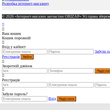
Розробка інтернет-магазину
© 2026 «Інтернет-магазин запчастин ORIZAP» Усі права збереж
Ваш кошик
Кошик порожній
Вхід у кабінет
Забули п
Реєстрація
Увійти
Зворотній дзвінок
Надісла
Реєстрація
Забули пароль?
Вхід
Надіслати