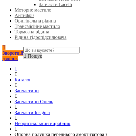
Запчасти Lacetti
Моторне мастило
Антифріз
Оригінальна рідина
Трансмісійне мастило
Тормозна рідина
Рідина гідропідсилювача
Зворотній
Пошук
дзвінок
Каталог
Запчастини
Запчастини Опель
Запчасти Insignia
Неоригінальний виробник
Опорна подушка переднього амортизатора з