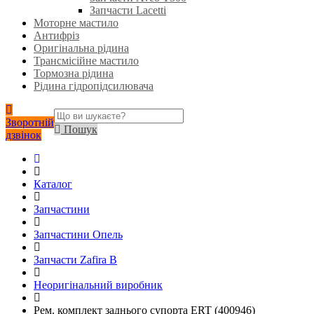
Запчасти Lacetti
Моторне мастило
Антифріз
Оригінальна рідина
Трансмісійне мастило
Тормозна рідина
Рідина гідропідсилювача
Зворотній
Пошук
дзвінок
Каталог
Запчастини
Запчастини Опель
Запчасти Zafira B
Неоригінальний виробник
Рем. комплект заднього супорта ERT (400946)