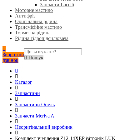
Запчасти Lacetti
Моторне мастило
Антифріз
Оригінальна рідина
Трансмісійне мастило
Тормозна рідина
Рідина гідропідсилювача
Зворотній
Пошук
дзвінок
Каталог
Запчастини
Запчастини Опель
Запчасти Meriva A
Неоригінальний виробник
Комплект зчеплення Z12-14XEP ізітронік LUK