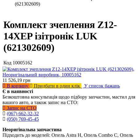
(621302609)
Комплект зчеплення Z12-
14XEP ізітронік LUK
(621302609)
Код
10005162
11 526,19
грн
В корзину
Придбати в один клік
У список бажань
Є в наявності
Безкоштовна консультація щодо підбору запчастин, мастил для
вашого авто, а також запис на СТО:
Запис на СТО
(067) 662-32-32
(050) 769-45-45
Неоригінальна запчастина
Підходить до моделей: Опель Astra H, Опель Combo C, Опель