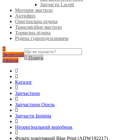
Запчасти Lacetti
Моторне мастило
Антифріз
Оригінальна рідина
Трансмісійне мастило
Тормозна рідина
Рідина гідропідсилювача
Зворотній
Пошук
дзвінок
Каталог
Запчастини
Запчастини Опель
Запчасти Insignia
Неоригінальний виробник
Фільтр повітряний Blue Print (ADW192217)