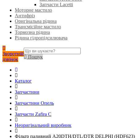
Запчасти Lacetti
Моторне мастило
Антифріз
Оригінальна рідина
Трансмісійне мастило
Тормозна рідина
Рідина гідропідсилювача
Зворотній
Пошук
дзвінок
Каталог
Запчастини
Запчастини Опель
Запчасти Zafira C
Неоригінальний виробник
Фільтр паливний A20DTH/DTL/DTR DELPHI (HDF623)