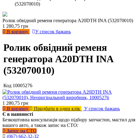
(532070010)
Ролик обвідний ременя генератора A20DTH INA (532070010)
1 280,75 грн
В корзину
У список бажань
Ролик обвідний ременя
генератора A20DTH INA
(532070010)
Код
10005276
1 280,75
грн
В корзину
Придбати в один клік
У список бажань
Є в наявності
Безкоштовна консультація щодо підбору запчастин, мастил для
вашого авто, а також запис на СТО:
Запис на СТО
(067) 662-32-32