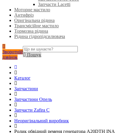
Запчасти Lacetti
Моторне мастило
Антифріз
Оригінальна рідина
Трансмісійне мастило
Тормозна рідина
Рідина гідропідсилювача
Зворотній
Пошук
дзвінок
Каталог
Запчастини
Запчастини Опель
Запчасти Zafira C
Неоригінальний виробник
Ролик обвідний ременя генератора A20DTH INA