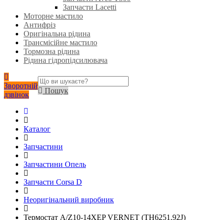
Запчасти Lacetti
Моторне мастило
Антифріз
Оригінальна рідина
Трансмісійне мастило
Тормозна рідина
Рідина гідропідсилювача
Зворотній
Пошук
дзвінок
Каталог
Запчастини
Запчастини Опель
Запчасти Corsa D
Неоригінальний виробник
Термостат A/Z10-14XEP VERNET (TH6251.92J)