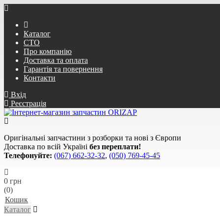
Каталог
СТО
Про компанію
Доставка та оплата
Гарантія та повернення
Контакти
Вхід
Реєстрація
Оригінальні запчастини з розборки та нові з Європи
Доставка по всій Україні
без переплати!
Телефонуйте:
(067) 662-32-32
,
(050) 769-45-45
0 грн
(0)
Кошик
Каталог