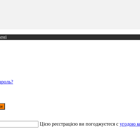
ені
ароль?
ти
Цією реєстрацією ви погоджуєтеся c
угодою к