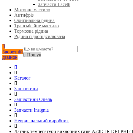
Запчасти Lacetti
Моторне мастило
Антифріз
Оригінальна рідина
Трансмісійне мастило
Тормозна рідина
Рідина гідропідсилювача
Зворотній
Пошук
дзвінок
Каталог
Запчастини
Запчастини Опель
Запчасти Insignia
Неоригінальний виробник
Датчик температури вихлопних газів A20DTR DELPHI (