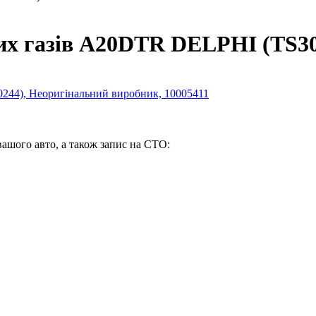
их газів A20DTR DELPHI (TS30
вашого авто, а також запис на СТО: