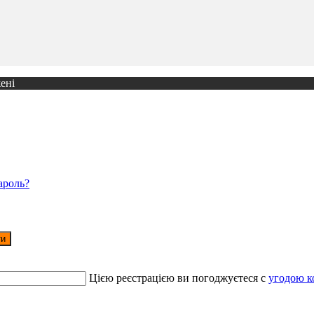
ені
ароль?
ти
Цією реєстрацією ви погоджуєтеся c
угодою к