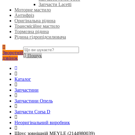
Запчасти Lacetti
Моторне мастило
Антифріз
Оригінальна рідина
Трансмісійне мастило
Тормозна рідина
Рідина гідропідсилювача
Зворотній
Пошук
дзвінок
Каталог
Запчастини
Запчастини Опель
Запчасти Corsa D
Неоригінальний виробник
Шрус зовнішній MEYLE (2144980039)