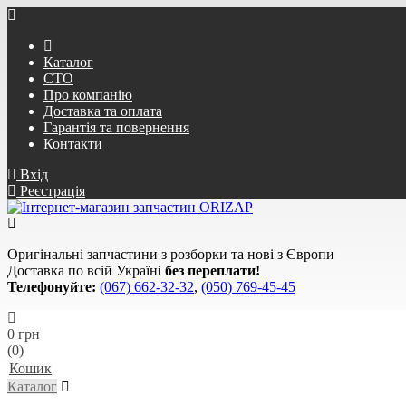
Каталог
СТО
Про компанію
Доставка та оплата
Гарантія та повернення
Контакти
Вхід
Реєстрація
Оригінальні запчастини з розборки та нові з Європи
Доставка по всій Україні
без переплати!
Телефонуйте:
(067) 662-32-32
,
(050) 769-45-45
0 грн
(0)
Кошик
Каталог