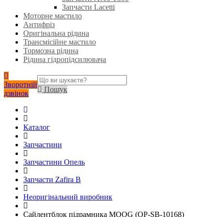
Запчасти Lacetti
Моторне мастило
Антифріз
Оригінальна рідина
Трансмісійне мастило
Тормозна рідина
Рідина гідропідсилювача
Зворотній
Пошук
дзвінок
Каталог
Запчастини
Запчастини Опель
Запчасти Zafira B
Неоригінальний виробник
Сайлентблок підрамника MOOG (OP-SB-10168)