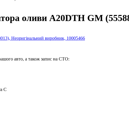
атора оливи A20DTH GM (5558
вашого авто, а також запис на СТО:
ra C