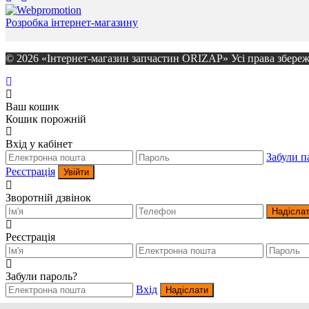
Розробка інтернет-магазину
© 2026 «Інтернет-магазин запчастин ORIZAP» Усі права збереж
Ваш кошик
Кошик порожній
Вхід у кабінет
Забули п
Реєстрація
Увійти
Зворотній дзвінок
Надісла
Реєстрація
Забули пароль?
Вхід
Надіслати