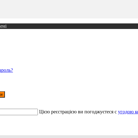
ені
ароль?
ти
Цією реєстрацією ви погоджуєтеся c
угодою к