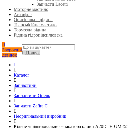
Запчасти Lacetti
Моторне мастило
Антифріз
Оригінальна рідина
Трансмісійне мастило
Тормозна рідина
Рідина гідропідсилювача
Зворотній
Пошук
дзвінок
Каталог
Запчастини
Запчастини Опель
Запчасти Zafira C
Неоригінальний виробник
Кільце ущільнювальне сепаратора оливи A20DTH GM (5