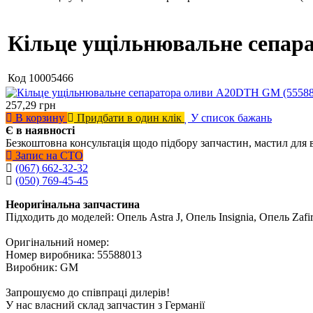
Кільце ущільнювальне сепар
Код
10005466
257,29
грн
В корзину
Придбати в один клік
У список бажань
Є в наявності
Безкоштовна консультація щодо підбору запчастин, мастил для 
Запис на СТО
(067) 662-32-32
(050) 769-45-45
Неоригінальна запчастина
Підходить до моделей: Опель Astra J, Опель Insignia, Опель Zafi
Оригінальний номер:
Номер виробника: 55588013
Виробник: GM
Запрошуємо до співпраці дилерів!
У нас власний склад запчастин з Германії