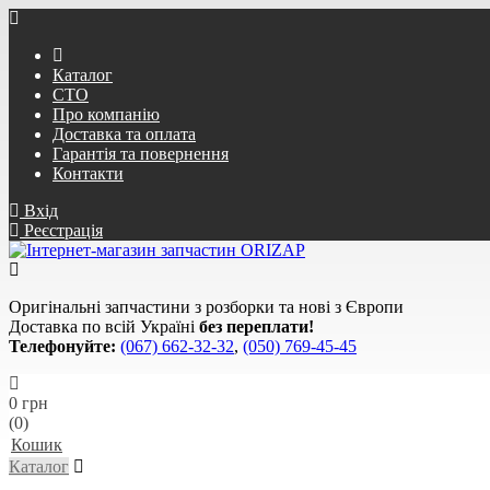
Каталог
СТО
Про компанію
Доставка та оплата
Гарантія та повернення
Контакти
Вхід
Реєстрація
Оригінальні запчастини з розборки та нові з Європи
Доставка по всій Україні
без переплати!
Телефонуйте:
(067) 662-32-32
,
(050) 769-45-45
0 грн
(0)
Кошик
Каталог