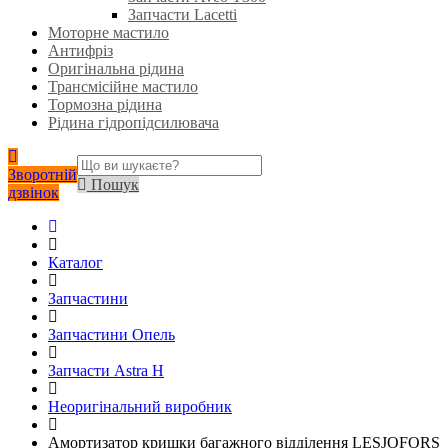
Запчасти Lacetti
Моторне мастило
Антифріз
Оригінальна рідина
Трансмісійне мастило
Тормозна рідина
Рідина гідропідсилювача
Зворотній
Пошук
дзвінок
Каталог
Запчастини
Запчастини Опель
Запчасти Astra H
Неоригінальний виробник
Амортизатор кришки багажного відділення LESJOFORS