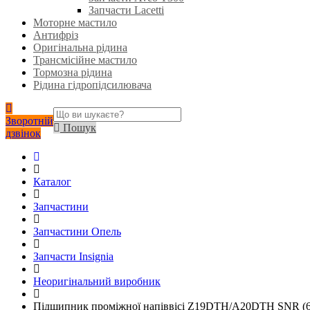
Запчасти Lacetti
Моторне мастило
Антифріз
Оригінальна рідина
Трансмісійне мастило
Тормозна рідина
Рідина гідропідсилювача
Зворотній
Пошук
дзвінок
Каталог
Запчастини
Запчастини Опель
Запчасти Insignia
Неоригінальний виробник
Підшипник проміжної напіввісі Z19DTH/A20DTH SNR (