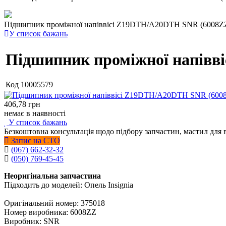
Підшипник проміжної напіввісі Z19DTH/A20DTH SNR (6008Z
У список бажань
Підшипник проміжної напівв
Код
10005579
406,78
грн
немає в наявності
У список бажань
Безкоштовна консультація щодо підбору запчастин, мастил для 
Запис на СТО
(067) 662-32-32
(050) 769-45-45
Неоригінальна запчастина
Підходить до моделей: Опель Insignia
Оригінальний номер: 375018
Номер виробника: 6008ZZ
Виробник: SNR