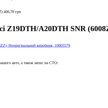
Z)
406,78 грн
ісі Z19DTH/A20DTH SNR (6008
вашого авто, а також запис на СТО: