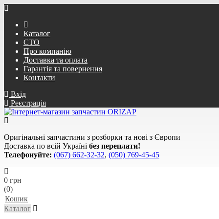
Каталог
СТО
Про компанію
Доставка та оплата
Гарантія та повернення
Контакти
Вхід
Реєстрація
Оригінальні запчастини з розборки та нові з Європи
Доставка по всій Україні
без переплати!
Телефонуйте:
(067) 662-32-32
,
(050) 769-45-45
0 грн
(0)
Кошик
Каталог