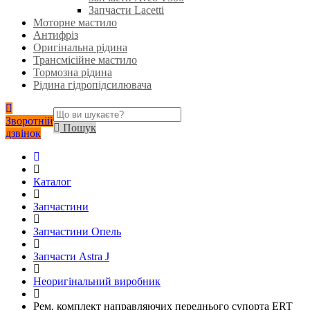
Запчасти Lacetti
Моторне мастило
Антифріз
Оригінальна рідина
Трансмісійне мастило
Тормозна рідина
Рідина гідропідсилювача
Зворотній
Пошук
дзвінок
Каталог
Запчастини
Запчастини Опель
Запчасти Astra J
Неоригінальний виробник
Рем. комплект направляючих переднього супорта ERT