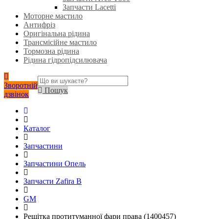
Запчасти Lacetti
Моторне мастило
Антифріз
Оригінальна рідина
Трансмісійне мастило
Тормозна рідина
Рідина гідропідсилювача
Зворотній
Пошук
дзвінок
Каталог
Запчастини
Запчастини Опель
Запчасти Zafira B
GM
Решітка протитуманної фари права (1400457)