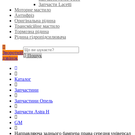
Запчасти Lacetti
Моторне мастило
Антифріз
Оригінальна рідина
Трансмісійне мастило
Тормозна рідина
Рідина гідропідсилювача
Зворотній
Пошук
дзвінок
Каталог
Запчастини
Запчастини Опель
Запчасти Astra H
GM
Направляюча заднього бампера права середня універсал